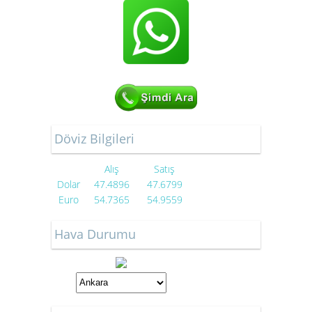
Döviz Bilgileri
Alış
Satış
Dolar
47.4896
47.6799
Euro
54.7365
54.9559
Hava Durumu