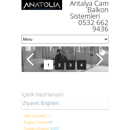
Antalya Cam
Balkon
Sistemle
ri
0532 662
9436
1
2
3
4
İçerik Hazırlanıyor
Ziyaret Bilgileri
Aktif Ziyaretçi
1
Bugün Toplam
58
Toplam Ziyaret
124057