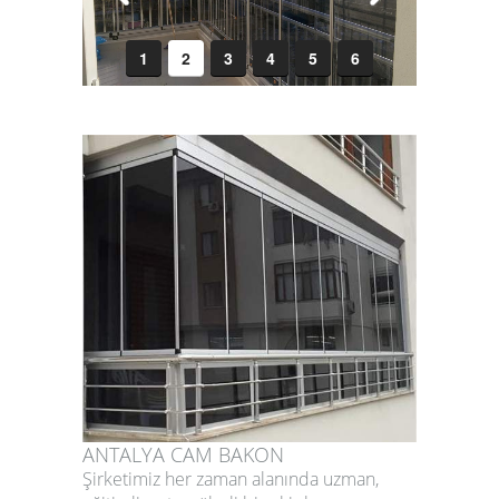
1
2
3
4
5
6
ANTALYA CAM BAKON
Şirketimiz her zaman alanında uzman,