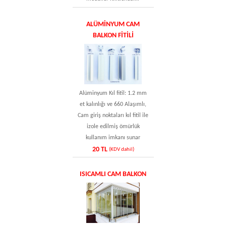
ALÜMINYUM CAM
BALKON FITILI
Alüminyum Kıl fitil: 1.2 mm
et kalınlığı ve 660 Alaşımlı,
Cam giriş noktaları kıl fitil ile
izole edilmiş ömürlük
kullanım imkanı sunar
20 TL
(KDV dahil)
ISICAMLI CAM BALKON