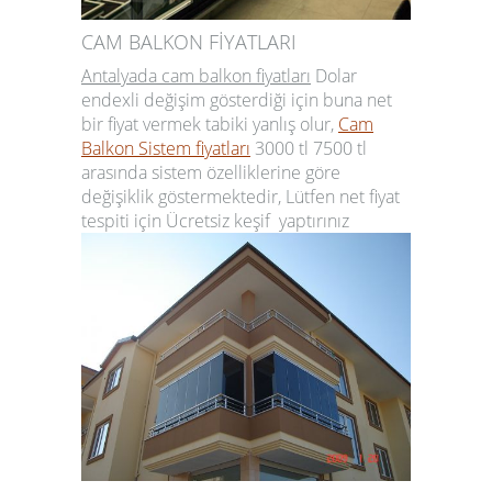
CAM BALKON FİYATLARI
Antalyada cam balkon fiyatları
Dolar
endexli değişim gösterdiği için buna net
bir fiyat vermek tabiki yanlış olur,
Cam
Balkon Sistem fiyatları
3000 tl 7500 tl
arasında sistem özelliklerine göre
değişiklik göstermektedir, Lütfen net fiyat
tespiti için
Ücretsiz keşif
yaptırınız