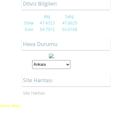
Döviz Bilgileri
Alış
Satış
Dolar
47.4723
47.6625
Euro
54.7972
55.0168
Hava Durumu
Site Haritası
Site Haritası
Sözbey Bilişim