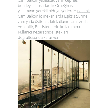
Cam Balkon
yapılacak yerin cephesi
belirleyici unsurlardır Örneğin ısı
yalıtımının gerekli olduğu yerlerde
ısıcamlı
Cam Balkon
İç mekanlarda
Eşiksiz Sürme
cam
yada
üstten askılı katlanır cam
tercih
edilebilir, Bu sistemlerin kullanımına
Kullanıcı nezaretinde istekleri
doğrultusunda karar verilir