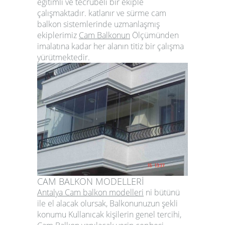
eğitimli ve tecrübeli bir ekiple
çalışmaktadır. katlanır ve
sürme cam
balkon
sistemlerinde uzmanlaşmış
ekiplerimiz
Cam Balkonun
Ölçümünden
imalatına kadar her alanın titiz bir çalışma
yürütmektedir.
CAM BALKON MODELLERİ
Antalya Cam balkon modelleri
ni bütünü
ile el alacak olursak, Balkonunuzun şekli
konumu Kullanıcak kişilerin genel tercihi,