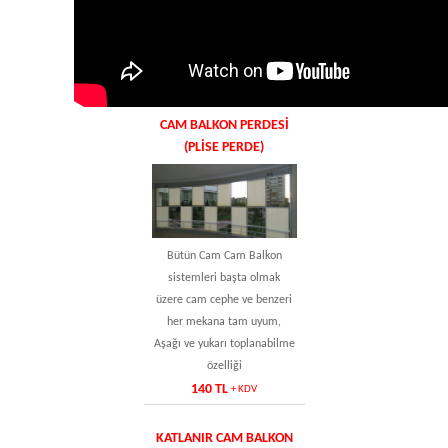
CAM BALKON PERDESI
(PLISE PERDE)
Bütün Cam Cam Balkon
sistemleri başta olmak
üzere cam cephe ve benzeri
her mekana tam uyum,
Aşağı ve yukarı toplanabilme
özelliği
140 TL
+ KDV
KATLANIR CAM BALKON