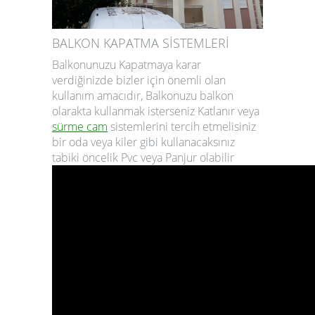
BALKON KAPATMA SİSTEMLERİ
Balkonunuzu Kapatmaya karar
verdiğinizde bizler için önemli olan
kullanım amacıdır, Balkonuzu balkon
olarakta kullanmak isterseniz Katlanır veya
sürme cam
sistemlerini tercih etmelisiniz
bir oda veya kiler gibi kullanacaksınız
tabiki öncelik Pvc veya Panjur olabilir