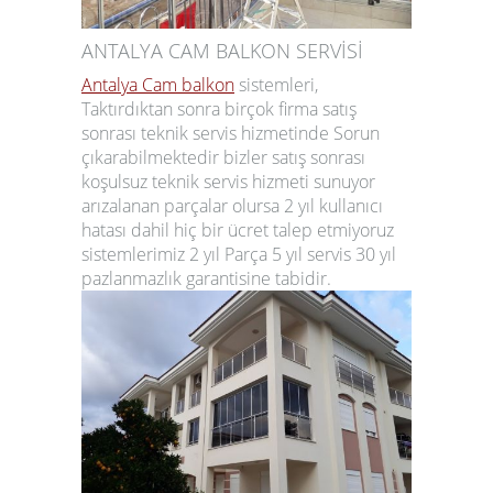
ANTALYA CAM BALKON SERVİSİ
Antalya Cam balkon
sistemleri,
Taktırdıktan sonra birçok firma satış
sonrası teknik servis hizmetinde Sorun
çıkarabilmektedir bizler satış sonrası
koşulsuz teknik servis
hizmeti sunuyor
arızalanan parçalar olursa 2 yıl kullanıcı
hatası dahil hiç bir ücret talep etmiyoruz
sistemlerimiz 2 yıl Parça 5 yıl servis 30 yıl
pazlanmazlık garantisine tabidir.