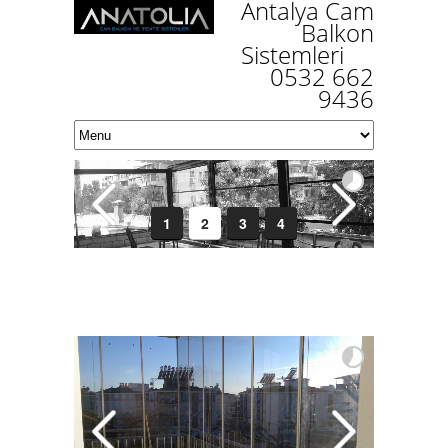
Antalya Cam
Balkon
Sistemle
ri
0532 662
9436
1
2
3
4